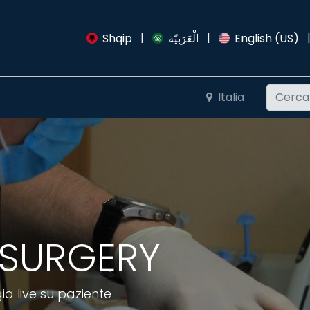
|
|
Articoli
Shqip
الْعَرَبيّة
English (US)
Italia
 SURGERY
ia live su paziente