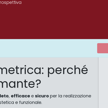
prospettiva
metrica: perché
rmante?
leto
,
efficace
e
sicuro
per la realizzazione
stetica e funzionale.